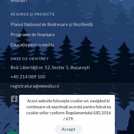
Anunțuri
RESURSE ȘI PROIECTE
Planul Național de Redresare și Reziliență
Programe de finanțare
Educația pentru mediu
DATE DE CONTACT
Bvd. Libertăţii nr. 12, Sector 5, Bucureşti
+40 214 089 500
registratura@mmediu.ro
Acest website folosește cookie-uri, navigând în
continuare vă exprimați acordul pentru folosirea
cookie-urilor conform Regulamentului (UE) 2016
/ 679.
Politica de Cookies
Politica de Confidențialitate
Accept