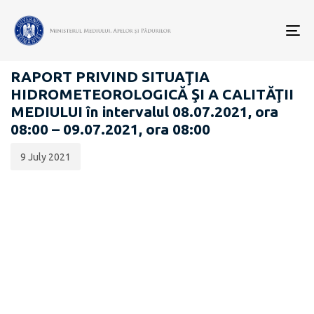
Data
CATEGORIA:
publicării:
To
RAPOARTE ZILNICE STAREA MEDIULUI
nav
RAPORT PRIVIND SITUAŢIA
HIDROMETEOROLOGICĂ ŞI A CALITĂŢII
MEDIULUI în intervalul 08.07.2021, ora
08:00 – 09.07.2021, ora 08:00
9 July 2021