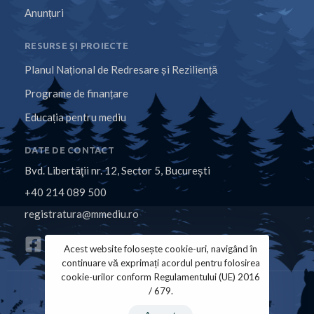
Anunțuri
RESURSE ȘI PROIECTE
Planul Național de Redresare și Reziliență
Programe de finanțare
Educația pentru mediu
DATE DE CONTACT
Bvd. Libertăţii nr. 12, Sector 5, Bucureşti
+40 214 089 500
registratura@mmediu.ro
Acest website folosește cookie-uri, navigând în
continuare vă exprimați acordul pentru folosirea
cookie-urilor conform Regulamentului (UE) 2016
/ 679.
Politica de Cookies
Politica de Confidențialitate