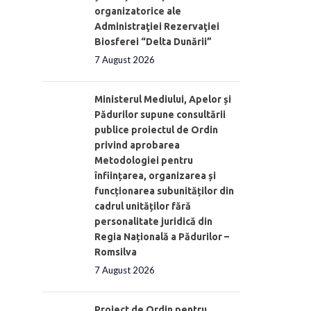
organizatorice ale
Administraţiei Rezervaţiei
Biosferei “Delta Dunării”
7 August 2026
Ministerul Mediului, Apelor și
Pădurilor supune consultării
publice proiectul de Ordin
privind aprobarea
Metodologiei pentru
înființarea, organizarea și
funcționarea subunităților din
cadrul unităților fără
personalitate juridică din
Regia Națională a Pădurilor –
Romsilva
7 August 2026
Proiect de Ordin pentru