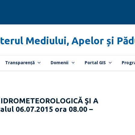
terul Mediului, Apelor și Păd
Transparență
Domenii
Portal GIS
Progr
HIDROMETEOROLOGICĂ ŞI A
lul 06.07.2015 ora 08.00 –