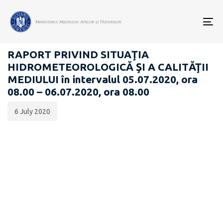
Data
CATEGORIA:
publicării:
To
RAPOARTE ZILNICE STAREA MEDIULUI
nav
RAPORT PRIVIND SITUAŢIA
HIDROMETEOROLOGICĂ ŞI A CALITĂŢII
MEDIULUI în intervalul 05.07.2020, ora
08.00 – 06.07.2020, ora 08.00
6 July 2020