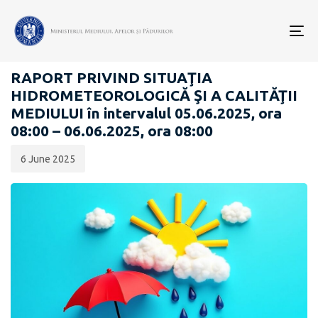
Data
CATEGORIA:
publicării:
To
RAPOARTE ZILNICE STAREA MEDIULUI
nav
RAPORT PRIVIND SITUAŢIA
HIDROMETEOROLOGICĂ ŞI A CALITĂŢII
MEDIULUI în intervalul 05.06.2025, ora
08:00 – 06.06.2025, ora 08:00
6 June 2025