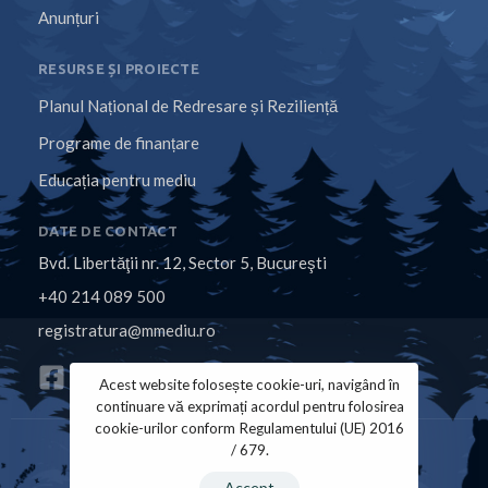
Anunțuri
RESURSE ȘI PROIECTE
Planul Național de Redresare și Reziliență
Programe de finanțare
Educația pentru mediu
DATE DE CONTACT
Bvd. Libertăţii nr. 12, Sector 5, Bucureşti
+40 214 089 500
registratura@mmediu.ro
Acest website folosește cookie-uri, navigând în
continuare vă exprimați acordul pentru folosirea
cookie-urilor conform Regulamentului (UE) 2016
/ 679.
Politica de Cookies
Politica de Confidențialitate
Accept