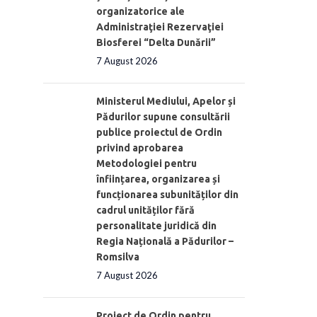
organizatorice ale
Administraţiei Rezervaţiei
Biosferei “Delta Dunării”
7 August 2026
Ministerul Mediului, Apelor și
Pădurilor supune consultării
publice proiectul de Ordin
privind aprobarea
Metodologiei pentru
înființarea, organizarea și
funcționarea subunităților din
cadrul unităților fără
personalitate juridică din
Regia Națională a Pădurilor –
Romsilva
7 August 2026
Proiect de Ordin pentru