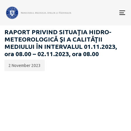
Data
CATEGORIA:
publicării:
To
RAPOARTE ZILNICE STAREA MEDIULUI
nav
RAPORT PRIVIND SITUAŢIA HIDRO-
METEOROLOGICĂ ŞI A CALITĂŢII
MEDIULUI ÎN INTERVALUL 01.11.2023,
ora 08.00 – 02.11.2023, ora 08.00
2 November 2023