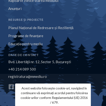
Rapoarte zilnice starea mediului
Anunțuri
RESURSE ȘI PROIECTE
Planul Național de Redresare și Reziliență
Programe de finanțare
Educația pentru mediu
DATE DE CONTACT
Bvd. Libertăţii nr. 12, Sector 5, Bucureşti
+40 214 089 500
registratura@mmediu.ro
Acest website folosește cookie-uri, navigând în
continuare vă exprimați acordul pentru folosirea
cookie-urilor conform Regulamentului (UE) 2016
/ 679.