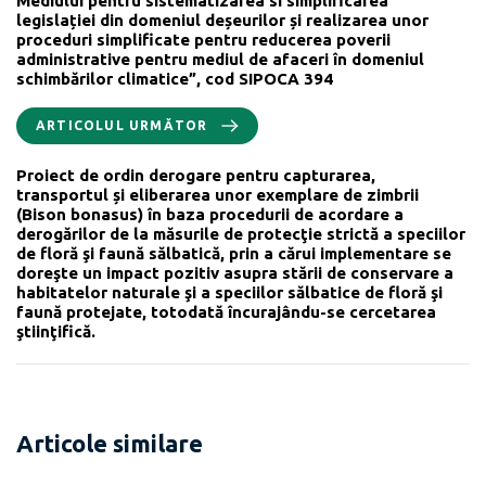
Mediului pentru sistematizarea si simplificarea
legislației din domeniul deșeurilor și realizarea unor
proceduri simplificate pentru reducerea poverii
administrative pentru mediul de afaceri în domeniul
schimbărilor climatice”, cod SIPOCA 394
ARTICOLUL URMĂTOR
Proiect de ordin derogare pentru capturarea,
transportul și eliberarea unor exemplare de zimbrii
(Bison bonasus) în baza procedurii de acordare a
derogărilor de la măsurile de protecţie strictă a speciilor
de floră şi faună sălbatică, prin a cărui implementare se
doreşte un impact pozitiv asupra stării de conservare a
habitatelor naturale şi a speciilor sălbatice de floră şi
faună protejate, totodată încurajându-se cercetarea
ştiinţifică.
Articole similare