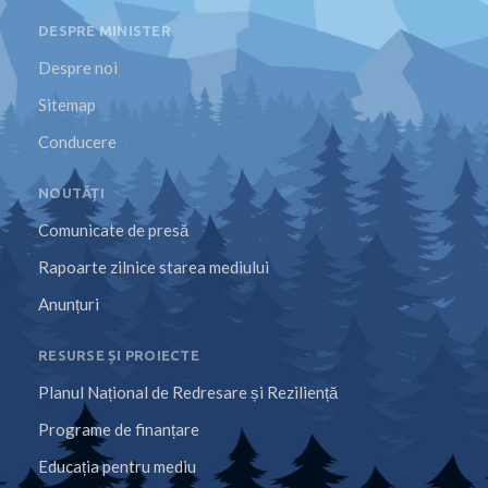
DESPRE MINISTER
Despre noi
Sitemap
Conducere
NOUTĂȚI
Comunicate de presă
Rapoarte zilnice starea mediului
Anunțuri
RESURSE ȘI PROIECTE
Planul Național de Redresare și Reziliență
Programe de finanțare
Educația pentru mediu