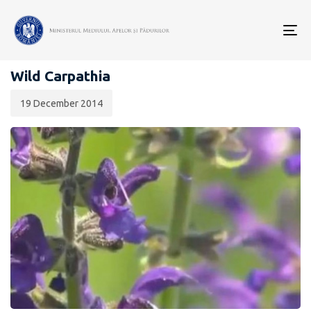
Data
CATEGORIA:
publicării:
To
GALERIE VIDEO
nav
Wild Carpathia
19 December 2014