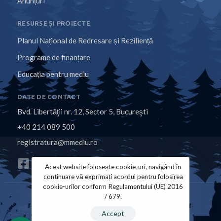
Anunțuri
RESURSE ȘI PROIECTE
Planul Național de Redresare și Reziliență
Programe de finanțare
Educația pentru mediu
DATE DE CONTACT
Bvd. Libertăţii nr. 12, Sector 5, Bucureşti
+40 214 089 500
registratura@mmediu.ro
Acest website folosește cookie-uri, navigând în
continuare vă exprimați acordul pentru folosirea
cookie-urilor conform Regulamentului (UE) 2016
/ 679.
Politica de Cookies
Politica de Confidențialitate
Accept