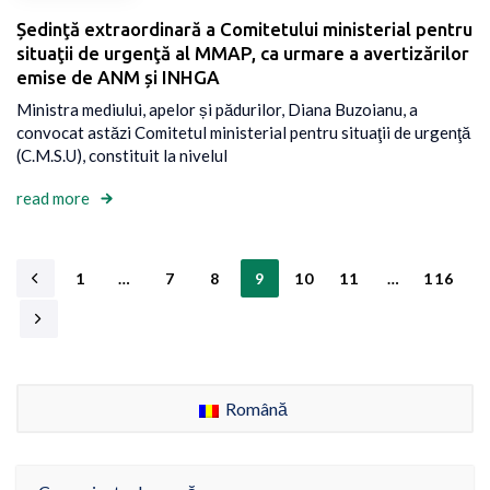
Ședinţă extraordinară a Comitetului ministerial pentru
situaţii de urgenţă al MMAP, ca urmare a avertizărilor
emise de ANM și INHGA
Ministra mediului, apelor și pădurilor, Diana Buzoianu, a
convocat astăzi Comitetul ministerial pentru situaţii de urgenţă
(C.M.S.U), constituit la nivelul
read more
1
…
7
8
9
10
11
…
116
Română