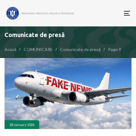
To
nav
Comunicate de presă
Acasă
COMUNICARE
Comunicate de presă
Page 9
28 January 2026