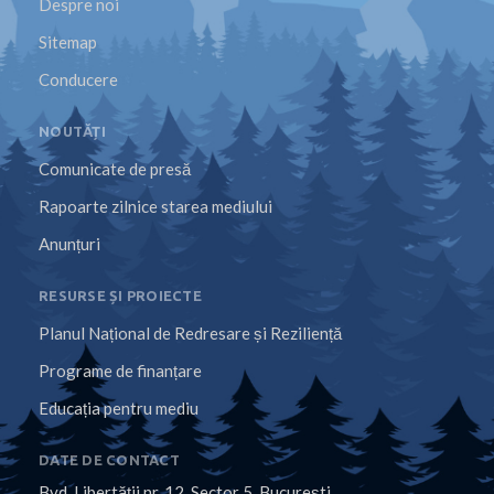
Despre noi
Sitemap
Conducere
NOUTĂȚI
Comunicate de presă
Rapoarte zilnice starea mediului
Anunțuri
RESURSE ȘI PROIECTE
Planul Național de Redresare și Reziliență
Programe de finanțare
Educația pentru mediu
DATE DE CONTACT
Bvd. Libertăţii nr. 12, Sector 5, Bucureşti