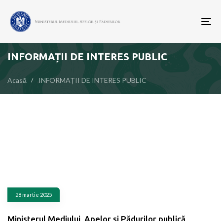
To
nav
INFORMAȚII DE INTERES PUBLIC
Acasă
INFORMAȚII DE INTERES PUBLIC
28 martie 2025
Ministerul Mediului, Apelor și Pădurilor publică