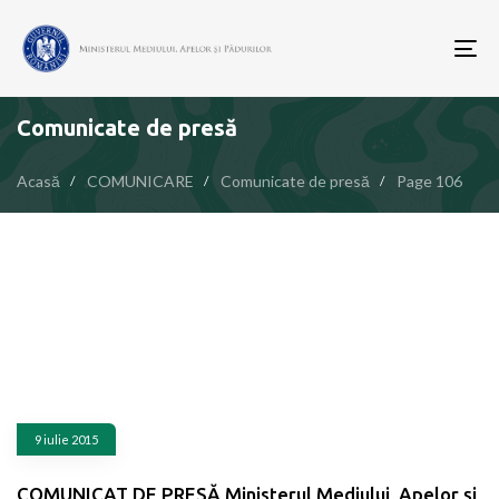
To
nav
Comunicate de presă
Acasă
COMUNICARE
Comunicate de presă
Page 106
9 iulie 2015
COMUNICAT DE PRESĂ Ministerul Mediului, Apelor și