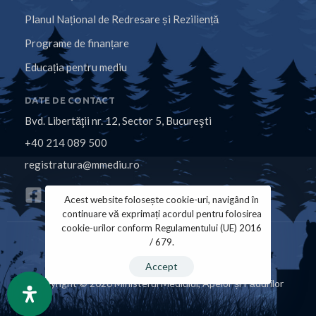
Planul Național de Redresare și Reziliență
Programe de finanțare
Educația pentru mediu
DATE DE CONTACT
Bvd. Libertăţii nr. 12, Sector 5, Bucureşti
+40 214 089 500
registratura@mmediu.ro
Acest website folosește cookie-uri, navigând în
continuare vă exprimați acordul pentru folosirea
cookie-urilor conform Regulamentului (UE) 2016
/ 679.
Politica de Cookies
Politica de Confidențialitate
Accept
Copyright © 2026 Ministerul Mediului, Apelor și Pădurilor