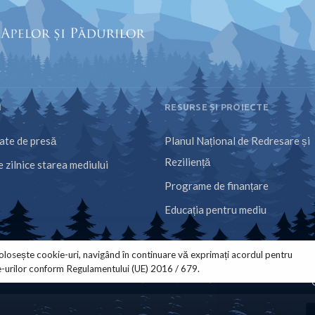
I
RESURSE ȘI PROIECTE
te de presă
Planul Național de Redresare și
Reziliență
 zilnice starea mediului
Programe de finanțare
Educația pentru mediu
olosește cookie-uri, navigând în continuare vă exprimați acordul pentru
e-urilor conform Regulamentului (UE) 2016 / 679.