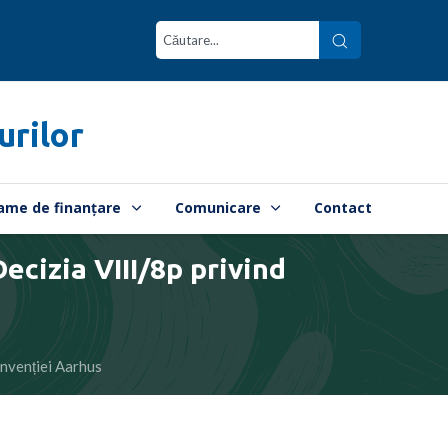
urilor
ame de finanțare
Comunicare
Contact
cizia VIII/8p privind
nvenției Aarhus