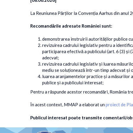
[08.06.2026]
La Reuniunea Părților la Convenția Aarhus din anul 
Recomandările adresate României sunt:
demonstrarea instruirii autorităților publice cu p
revizuirea cadrului legislativ pentru a identific
participarea efectivă a publicului (art. 6 (3) ș
adecvat;
revizuirea cadrului legislativ și luarea măsuril
mediu se soluționează într-un timp adecvat și 
luarea aranjamentelor practice și a măsurilor ad
publice și a publicului interesat;
Pentru a răspunde acestor recomandări, România trebui
În acest context, MMAP a elaborat un
proiect de Pla
Publicul interesat poate transmite comentarii/ob