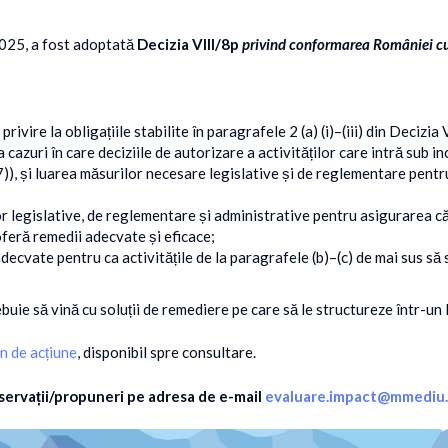
2025, a fost adoptată
Decizia VIII/8p
privind conformarea României cu
rivire la obligațiile stabilite în paragrafele 2 (a) (i)–(iii) din Decizia 
a cazuri în care deciziile de autorizare a activităților care intră sub i
i (7)), și luarea măsurilor necesare legislative și de reglementare pen
or legislative, de reglementare și administrative pentru asigurarea că
oferă remedii adecvate și eficace;
ecvate pentru ca activitățile de la paragrafele (b)–(c) de mai sus să s
e să vină cu soluții de remediere pe care să le structureze într-un 
n de acțiune
, disponibil spre consultare.
servații/propuneri pe adresa de e-mail
evaluare.impact@mmediu.