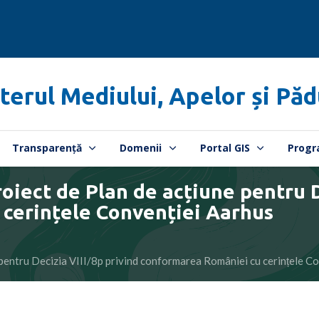
terul Mediului, Apelor și Păd
Transparență
Domenii
Portal GIS
Progr
ect de Plan de acțiune pentru De
cerințele Convenției Aarhus
ntru Decizia VIII/8p privind conformarea României cu cerințele Co