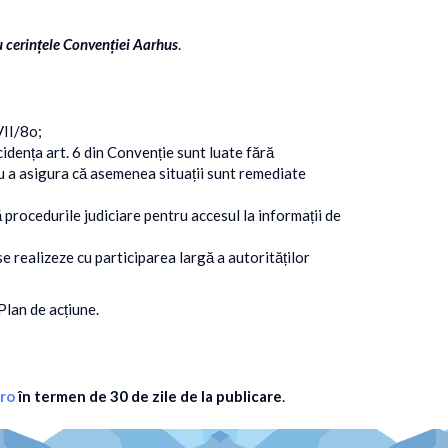
 cerințele Convenției Aarhus
.
VII/8o;
ncidența art. 6 din Convenție sunt luate fără
tru a asigura că asemenea situații sunt remediate
 procedurile judiciare pentru accesul la informații de
e realizeze cu participarea largă a autorităților
Plan de acțiune.
ro
în termen de 30 de zile de la publicare
.