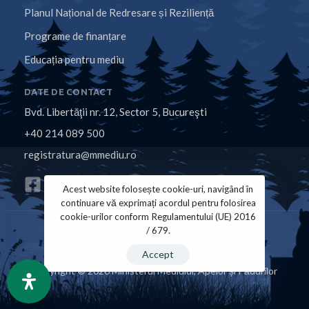
Planul Național de Redresare și Reziliență
Programe de finanțare
Educația pentru mediu
DATE DE CONTACT
Bvd. Libertăţii nr. 12, Sector 5, Bucureşti
+40 214 089 500
registratura@mmediu.ro
Acest website folosește cookie-uri, navigând în
continuare vă exprimați acordul pentru folosirea
cookie-urilor conform Regulamentului (UE) 2016
/ 679.
Politica de Cookies
Politica de Confidențialitate
Accept
Copyright © 2026 Ministerul Mediului, Apelor și Pădurilor