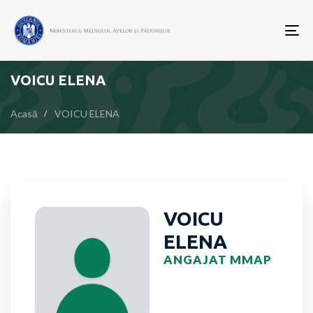
To
nav
VOICU ELENA
Acasă
VOICU ELENA
VOICU
ELENA
ANGAJAT MMAP