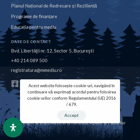
Planul Național de Redresare și Reziliență
Programe de finanțare
Educația pentru mediu
DATE DE CONTACT
Bvd. Libertăţii nr. 12, Sector 5, Bucureşti
+40 214 089 500
registratura@mmediu.ro
Acest website folosește cookie-uri, navigând în
continuare vă exprimați acordul pentru folosirea
cookie-urilor conform Regulamentului (UE) 2016
/ 679.
Politica de Cookies
Politica de Confidențialitate
Accept
Copyright © 2026 Ministerul Mediului, Apelor și Pădurilor