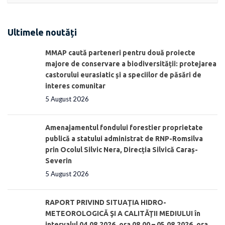
Ultimele noutăți
MMAP caută parteneri pentru două proiecte
majore de conservare a biodiversității: protejarea
castorului eurasiatic și a speciilor de păsări de
interes comunitar
5 August 2026
Amenajamentul fondului forestier proprietate
publică a statului administrat de RNP-Romsilva
prin Ocolul Silvic Nera, Direcția Silvică Caraș-
Severin
5 August 2026
RAPORT PRIVIND SITUAŢIA HIDRO-
METEOROLOGICĂ ŞI A CALITĂŢII MEDIULUI în
intervalul 04.08.2026, ora 08.00 – 05.08.2026, ora