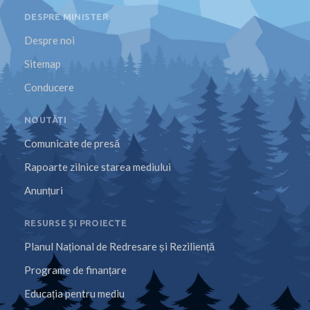
DESPRE MINISTER
Despre noi
Sitemap
Conducere
NOUTĂȚI
Comunicate de presă
Rapoarte zilnice starea mediului
Anunțuri
RESURSE ȘI PROIECTE
Planul Național de Redresare și Reziliență
Programe de finanțare
Educația pentru mediu