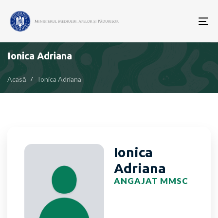
To
nav
Ionica Adriana
Acasă
Ionica Adriana
Ionica
Adriana
ANGAJAT MMSC