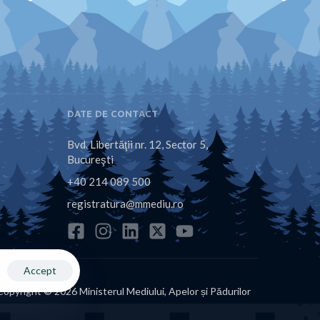
DATE DE CONTACT
Bvd. Libertăţii nr. 12, Sector 5,
Bucureşti
+40 214 089 500
registratura@mmediu.ro
Accept
Copyright © 2026 Ministerul Mediului, Apelor și Pădurilor