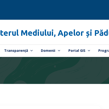
terul Mediului, Apelor și Păd
Transparență
Domenii
Portal GIS
Progr