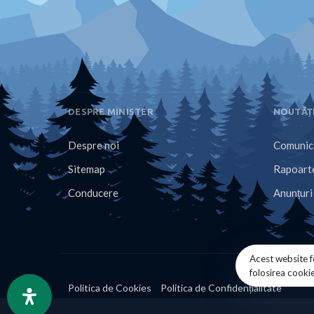
DESPRE MINISTER
NOUTĂȚ
Despre noi
Comunica
Sitemap
Rapoarte
Conducere
Anunțuri
Acest website f
folosirea cooki
Politica de Cookies
Politica de Confidențialitate