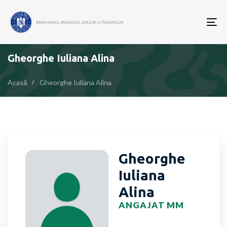
To
nav
Gheorghe Iuliana Alina
Acasă
Gheorghe Iuliana Alina
Gheorghe
Iuliana
Alina
ANGAJAT MM