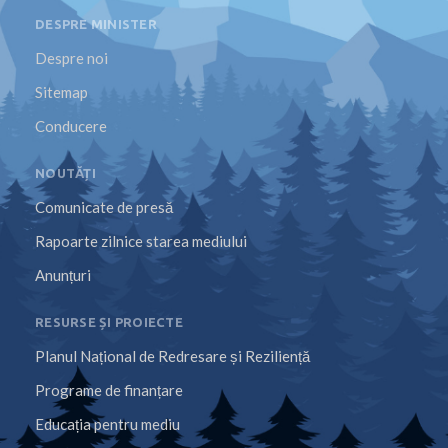
DESPRE MINISTER
Despre noi
Sitemap
Conducere
NOUTĂȚI
Comunicate de presă
Rapoarte zilnice starea mediului
Anunțuri
RESURSE ȘI PROIECTE
Planul Național de Redresare și Reziliență
Programe de finanțare
Educația pentru mediu