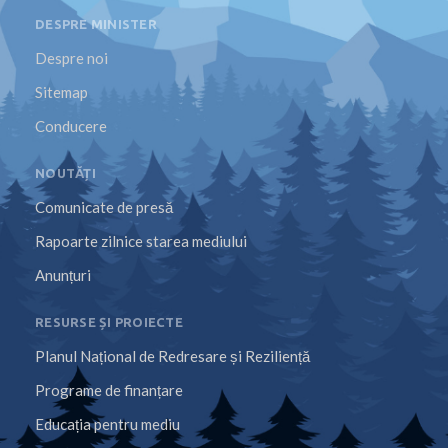
DESPRE MINISTER
Despre noi
Sitemap
Conducere
NOUTĂȚI
Comunicate de presă
Rapoarte zilnice starea mediului
Anunțuri
RESURSE ȘI PROIECTE
Planul Național de Redresare și Reziliență
Programe de finanțare
Educația pentru mediu