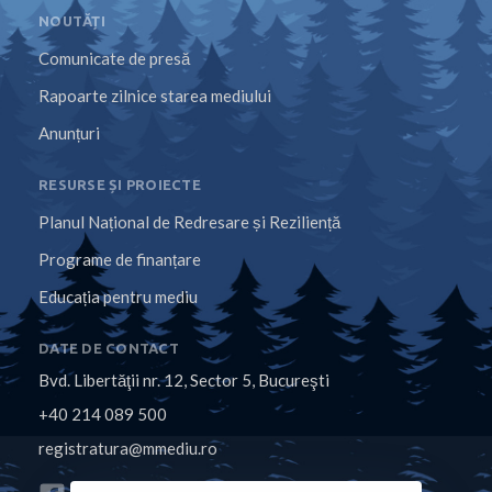
NOUTĂȚI
Comunicate de presă
Rapoarte zilnice starea mediului
Anunțuri
RESURSE ȘI PROIECTE
Planul Național de Redresare și Reziliență
Programe de finanțare
Educația pentru mediu
DATE DE CONTACT
Bvd. Libertăţii nr. 12, Sector 5, Bucureşti
+40 214 089 500
registratura@mmediu.ro