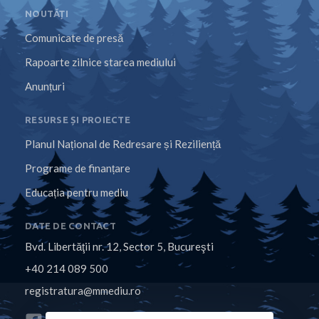
NOUTĂȚI
Comunicate de presă
Rapoarte zilnice starea mediului
Anunțuri
RESURSE ȘI PROIECTE
Planul Național de Redresare și Reziliență
Programe de finanțare
Educația pentru mediu
DATE DE CONTACT
Bvd. Libertăţii nr. 12, Sector 5, Bucureşti
+40 214 089 500
registratura@mmediu.ro