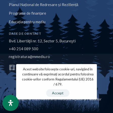
Planul Național de Redresare și Reziliență
Programe de finanțare
Educația pentru mediu
DATE DE CONTACT
Bvd. Libertăţii nr. 12, Sector 5, Bucureşti
+40 214 089 500
registratura@mmediu.ro
Acest website folosește cookie-uri, navigând în
continuare vă exprimați acordul pentru folosirea
cookie-urilor conform Regulamentului (UE) 2016
/ 679.
Politica de Cookies
Politica de Confidențialitate
Accept
Copyright © 2026 Ministerul Mediului, Apelor și Pădurilor