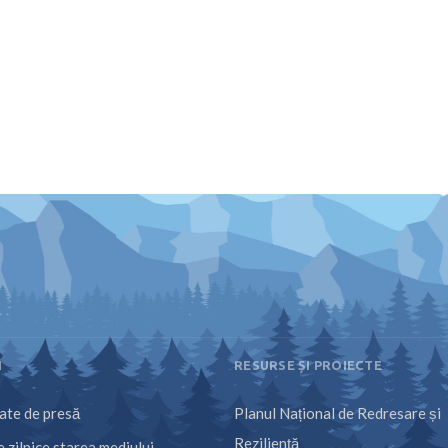
I
RESURSE ȘI PROIECTE
te de presă
Planul Național de Redresare și
Reziliență
 zilnice starea mediului