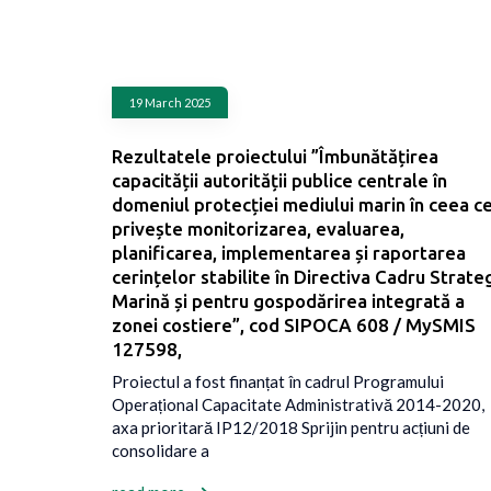
19 March 2025
Rezultatele proiectului ”Îmbunătățirea
capacității autorității publice centrale în
domeniul protecției mediului marin în ceea c
privește monitorizarea, evaluarea,
planificarea, implementarea și raportarea
cerințelor stabilite în Directiva Cadru Strate
Marină și pentru gospodărirea integrată a
zonei costiere”, cod SIPOCA 608 / MySMIS
127598,
Proiectul a fost finanțat în cadrul Programului
Operațional Capacitate Administrativă 2014-2020,
axa prioritară IP12/2018 Sprijin pentru acțiuni de
consolidare a