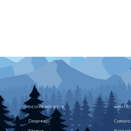
DESPRE MINISTER
NOUTĂȚ
Despre noi
Comunica
Sitemap
Rapoarte