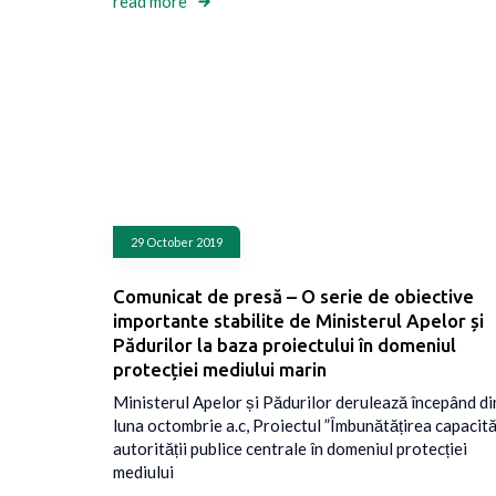
read more
29 October 2019
Comunicat de presă – O serie de obiective
importante stabilite de Ministerul Apelor și
Pădurilor la baza proiectului în domeniul
protecției mediului marin
Ministerul Apelor și Pădurilor derulează începând di
luna octombrie a.c, Proiectul ”Îmbunătățirea capacită
autorității publice centrale în domeniul protecției
mediului