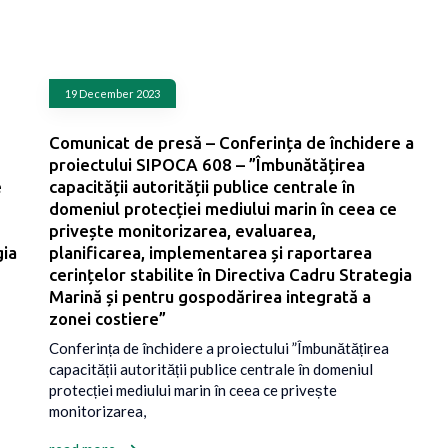
19 December 2023
Comunicat de presă – Conferința de închidere a
proiectului SIPOCA 608 – ”Îmbunătățirea
e
capacității autorității publice centrale în
domeniul protecției mediului marin în ceea ce
privește monitorizarea, evaluarea,
gia
planificarea, implementarea și raportarea
cerințelor stabilite în Directiva Cadru Strategia
Marină și pentru gospodărirea integrată a
zonei costiere”
Conferința de închidere a proiectului ”Îmbunătățirea
capacității autorității publice centrale în domeniul
protecției mediului marin în ceea ce privește
monitorizarea,