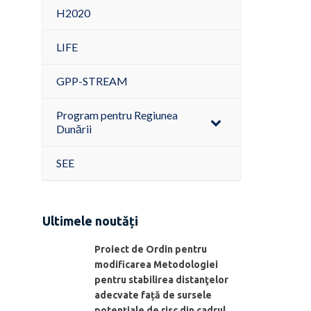
H2020
LIFE
GPP-STREAM
Program pentru Regiunea
Dunării
SEE
Ultimele noutăți
Proiect de Ordin pentru
modificarea Metodologiei
pentru stabilirea distanţelor
adecvate față de sursele
potențiale de risc din cadrul