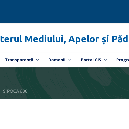
terul Mediului, Apelor și Păd
Transparență
Domenii
Portal GIS
Progr
SIPOCA 608