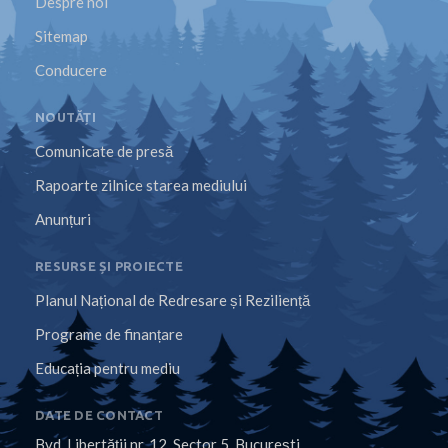
Despre noi
Sitemap
Conducere
NOUTĂȚI
Comunicate de presă
Rapoarte zilnice starea mediului
Anunțuri
RESURSE ȘI PROIECTE
Planul Național de Redresare și Reziliență
Programe de finanțare
Educația pentru mediu
DATE DE CONTACT
Bvd. Libertăţii nr. 12, Sector 5, Bucureşti