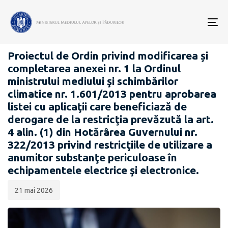
Data
CATEGORIA:
publicării:
To
PROIECTE ACTE NORMATIVE
nav
Proiectul de Ordin privind modificarea și
completarea anexei nr. 1 la Ordinul
ministrului mediului şi schimbărilor
climatice nr. 1.601/2013 pentru aprobarea
listei cu aplicaţii care beneficiază de
derogare de la restricţia prevăzută la art.
4 alin. (1) din Hotărârea Guvernului nr.
322/2013 privind restricţiile de utilizare a
anumitor substanţe periculoase în
echipamentele electrice şi electronice.
21 mai 2026